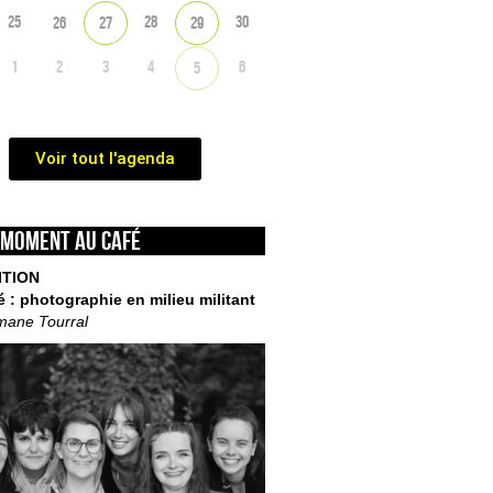
25
28
30
26
27
29
1
2
3
4
6
5
Voir tout l'agenda
 moment au café
ITION
é : photographie en milieu militant
mane Tourral