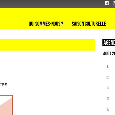
Qui sommes-nous ?
Saison culturelle
Agend
L
27
tes
3
10
17