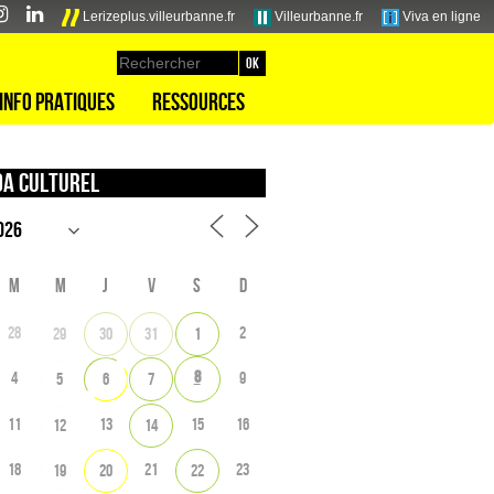
Lerizeplus.villeurbanne.fr
Villeurbanne.fr
Viva en ligne
Info pratiques
Ressources
a culturel
M
M
J
V
S
D
28
2
29
30
31
1
8
4
9
5
6
7
11
13
15
16
12
14
18
21
23
19
20
22