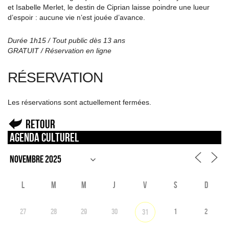
et Isabelle Merlet, le destin de Ciprian laisse poindre une lueur
d’espoir : aucune vie n’est jouée d’avance.
Durée 1h15 / Tout public dès 13 ans
GRATUIT / Réservation en ligne
RÉSERVATION
Les réservations sont actuellement fermées.
Retour
Agenda culturel
L
M
M
J
V
S
D
27
28
29
30
1
2
31