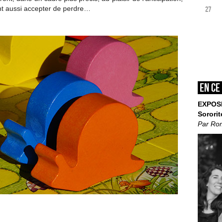
ont aussi accepter de perdre…
27
En ce
EXPOS
Sororit
Par Ro