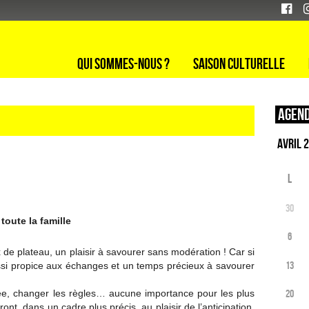
Qui sommes-nous ?
Saison culturelle
Agend
L
30
oute la famille
6
de plateau, un plaisir à savourer sans modération ! Car si
13
aussi propice aux échanges et un temps précieux à savourer
20
ilée, changer les règles… aucune importance pour les plus
ont, dans un cadre plus précis, au plaisir de l’anticipation,