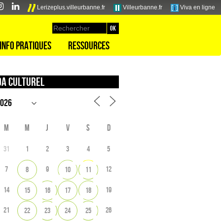
Lerizeplus.villeurbanne.fr
Villeurbanne.fr
Viva en ligne
Info pratiques
Ressources
a culturel
M
M
J
V
S
D
31
1
2
3
4
5
7
9
12
8
10
11
14
19
15
16
17
18
21
26
22
23
24
25