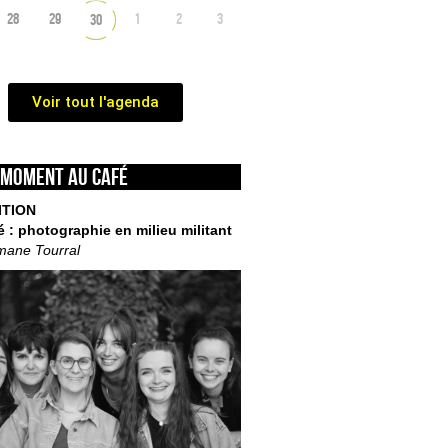
28
29
1
2
3
30
Voir tout l'agenda
 moment au café
ITION
é : photographie en milieu militant
mane Tourral