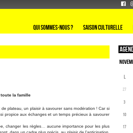
Qui sommes-nous ?
Saison culturelle
Agend
L
27
oute la famille
3
de plateau, un plaisir à savourer sans modération ! Car si
aussi propice aux échanges et un temps précieux à savourer
10
ilée, changer les règles… aucune importance pour les plus
17
ont, dans un cadre plus précis, au plaisir de l’anticipation,