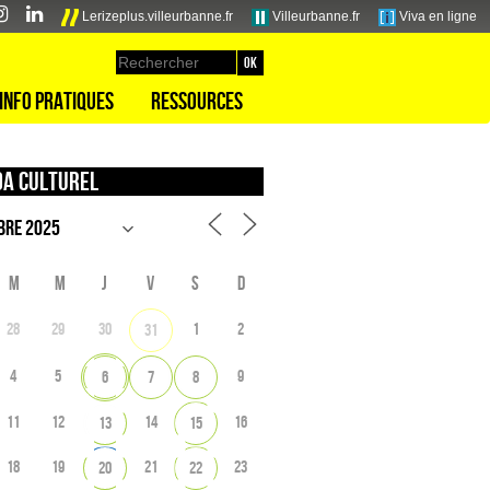
Lerizeplus.villeurbanne.fr
Villeurbanne.fr
Viva en ligne
Info pratiques
Ressources
a culturel
M
M
J
V
S
D
28
29
30
1
2
31
4
5
9
6
7
8
11
12
14
16
13
15
18
19
21
23
20
22