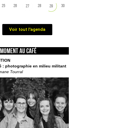
25
26
28
30
27
29
Voir tout l'agenda
 moment au café
ITION
é : photographie en milieu militant
mane Tourral