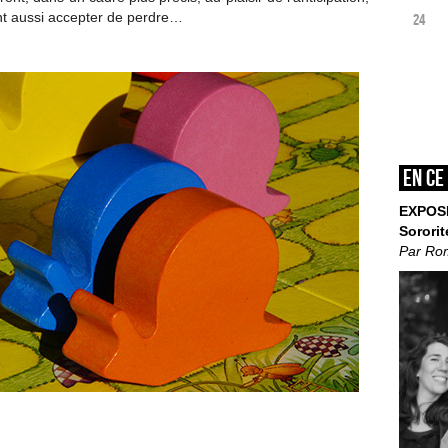
ont aussi accepter de perdre…
24
En ce
EXPOS
Sororit
Par Ro