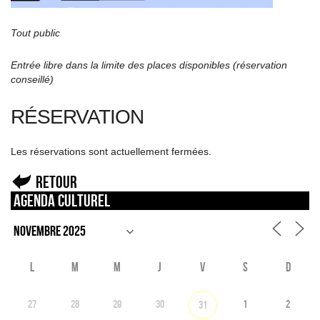
Tout public
Entrée libre dans la limite des places disponibles (réservation
conseillé)
RÉSERVATION
Les réservations sont actuellement fermées.
Retour
Agenda culturel
L
M
M
J
V
S
D
27
28
29
30
1
2
31