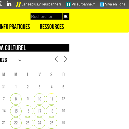
Lerizeplus.villeurbanne.fr
Villeurbanne.fr
Viva en ligne
Info pratiques
Ressources
a culturel
M
M
J
V
S
D
31
1
2
3
4
5
7
9
12
8
10
11
14
19
15
16
17
18
21
26
22
23
24
25