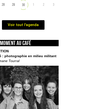
28
29
1
2
3
30
Voir tout l'agenda
 moment au café
ITION
é : photographie en milieu militant
mane Tourral