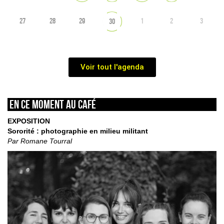
27
28
29
1
2
3
30
Voir tout l'agenda
En ce moment au café
EXPOSITION
Sororité : photographie en milieu militant
Par Romane Tourral