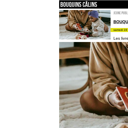
Bouquins câlins
Jeune publ
BOUQU
samedi 19 
Les liv