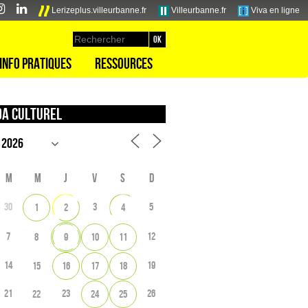
Lerizeplus.villeurbanne.fr
Villeurbanne.fr
Viva en ligne
Info pratiques
Ressources
a culturel
M
M
J
V
S
D
30
3
5
1
2
4
7
12
8
9
10
11
14
19
15
16
17
18
21
23
26
22
24
25