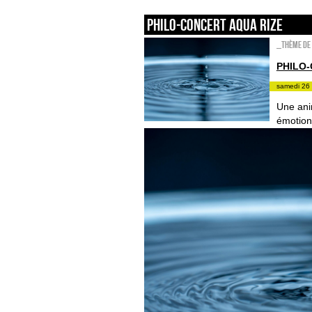
Philo-concert Aqua Rize
_Thème de 
PHILO-
samedi 26 
Une ani
émotions