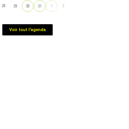
28
2
29
30
31
1
Voir tout l'agenda