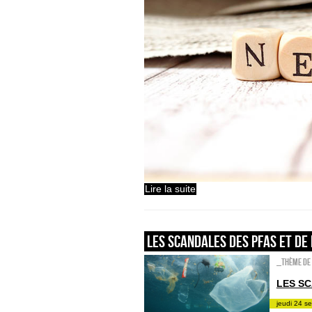
Lire la suite
Les scandales des PFAS et de 
_Thème de 
LES SC
jeudi 24 s