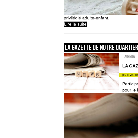
privilégié adulte-enfant.
Lire la suite
La gazette de notre quartie
_Agenda
LA GA
jeudi 24 s
Particip
pour le 