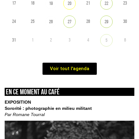
17
18
21
23
19
20
22
24
25
28
30
26
27
29
31
1
2
3
4
6
5
Voir tout l'agenda
En ce moment au café
EXPOSITION
Sororité : photographie en milieu militant
Par Romane Tourral