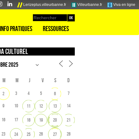
Lerizeplus.villeurbanne.fr
Villeurbanne.fr
Viva en ligne
Info pratiques
Ressources
a culturel
M
M
J
V
S
D
3
4
5
7
2
6
9
10
14
11
12
13
16
17
18
19
20
21
23
26
28
24
25
27