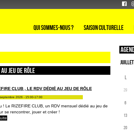
Qui sommes-nous ?
Saison culturelle
Agend
É AU JEU DE RÔLE
L
EFIRE CLUB , LE RDV DÉDIÉ AU JEU DE RÔLE
29
septembre 2026 - 15:00-17:00
6
 ! Le RIZEFIRE CLUB, un RDV mensuel dédié au jeu de
ur se rencontrer, jouer et créer !
13
suite
20