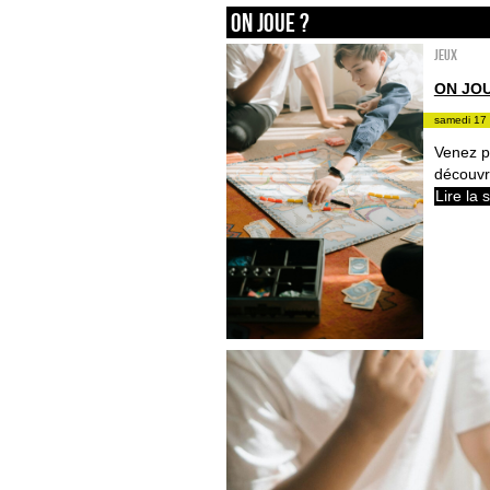
On joue ?
Jeux
ON JOU
samedi 17 
Venez pa
découvr
Lire la 