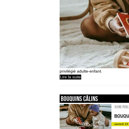
privilégié adulte-enfant.
Lire la suite
Bouquins câlins
Jeune publ
BOUQU
samedi 19 