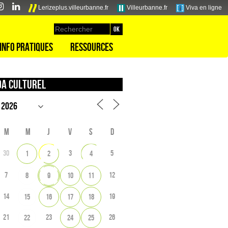
Lerizeplus.villeurbanne.fr
Villeurbanne.fr
Viva en ligne
Info pratiques
Ressources
a culturel
M
M
J
V
S
D
30
3
5
1
2
4
7
12
8
9
10
11
14
19
15
16
17
18
21
23
26
22
24
25