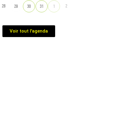
28
2
29
30
31
1
Voir tout l'agenda