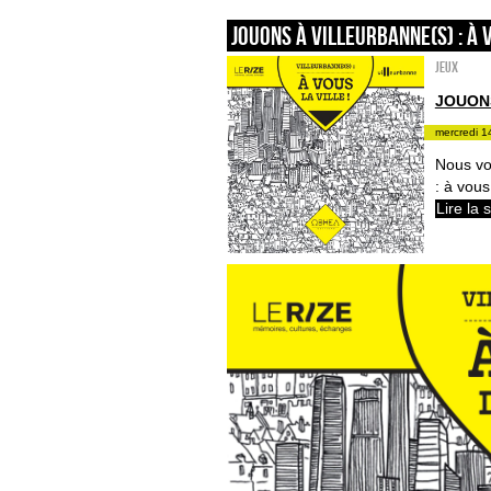
Jouons à Villeurbanne(s) : à v
Jeux
JOUONS
mercredi 1
Nous vo
: à vous
Lire la 