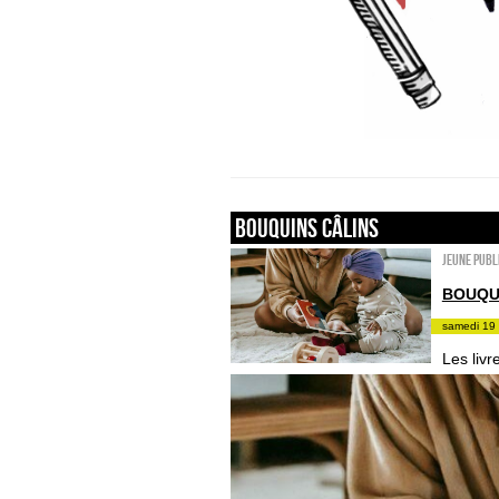
Bouquins câlins
Jeune publ
BOUQU
samedi 19 
Les liv