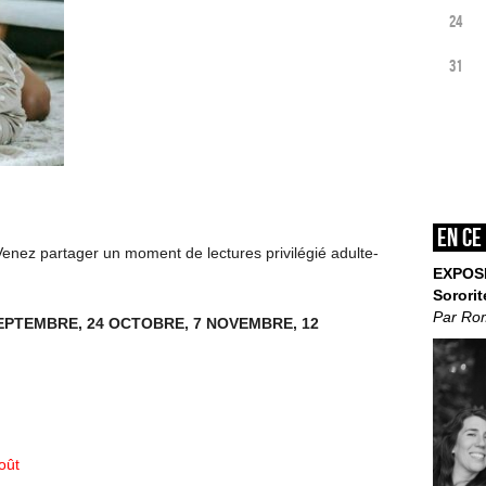
24
31
En ce
 Venez partager un moment de lectures privilégié adulte-
EXPOS
Sororit
Par Ro
EPTEMBRE, 24 OCTOBRE, 7 NOVEMBRE, 12
oût