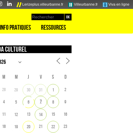
Lerizeplus.villeurbanne.fr
Villeurbanne.fr
Viva en ligne
Info pratiques
Ressources
a culturel
M
M
J
V
S
D
28
2
29
30
31
1
7
4
9
5
6
8
11
13
15
16
12
14
18
21
23
19
20
22