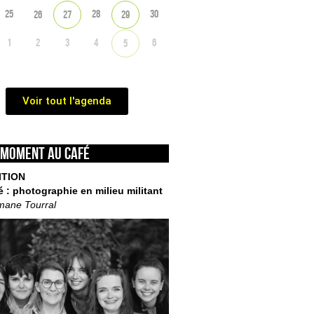
25
28
30
26
27
29
1
2
3
4
6
5
Voir tout l'agenda
 moment au café
ITION
é : photographie en milieu militant
mane Tourral