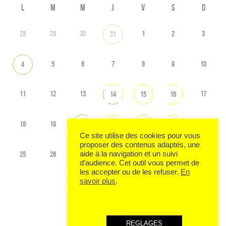
L
M
M
J
V
S
D
28
29
30
1
2
3
31
5
6
7
8
9
10
4
11
12
13
17
14
15
16
18
19
24
20
21
22
23
Ce site utilise des cookies pour vous
proposer des contenus adaptés, une
25
26
27
29
1
aide à la navigation et un suivi
28
30
d’audience. Cet outil vous permet de
les accepter ou de les refuser.
En
savoir plus
.
Voir tout l'agenda
REGLAGES