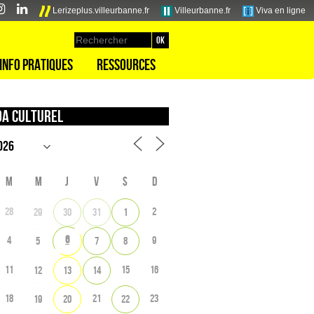
Lerizeplus.villeurbanne.fr
Villeurbanne.fr
Viva en ligne
Info pratiques
Ressources
a culturel
M
M
J
V
S
D
28
2
29
30
31
1
6
4
9
5
7
8
11
15
16
12
13
14
18
21
23
19
20
22