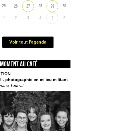
25
28
30
26
27
29
1
2
3
4
6
5
Voir tout l'agenda
 moment au café
ITION
é : photographie en milieu militant
mane Tourral