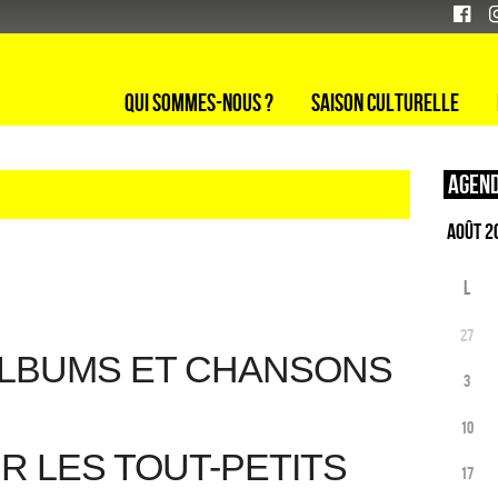
Qui sommes-nous ?
Saison culturelle
Agend
L
27
ALBUMS ET CHANSONS
3
10
R LES TOUT-PETITS
17