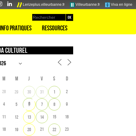
Lerizeplus.villeurbanne.fr
Villeurbanne.fr
Viva en ligne
Info pratiques
Ressources
a culturel
M
M
J
V
S
D
28
2
29
30
31
1
6
4
9
5
7
8
11
15
16
12
13
14
18
21
23
19
20
22