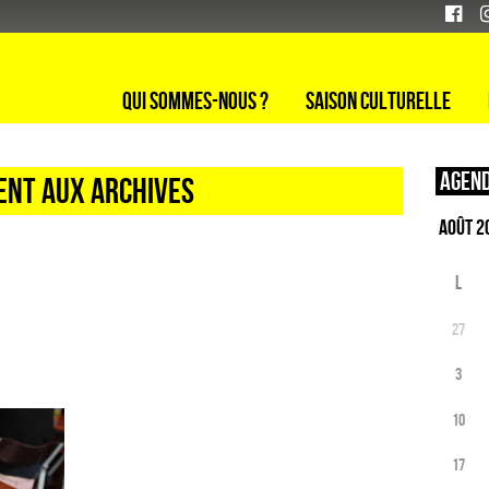
Qui sommes-nous ?
Saison culturelle
Agend
ENT AUX ARCHIVES
L
27
3
10
17