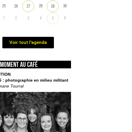
25
28
30
26
27
29
1
2
3
4
6
5
Voir tout l'agenda
 moment au café
ITION
é : photographie en milieu militant
mane Tourral