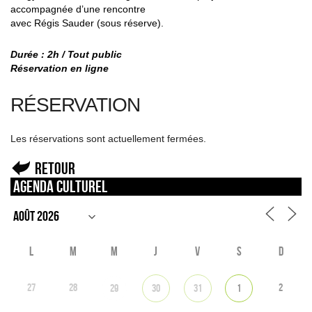
accompagnée d’une rencontre
avec Régis Sauder (sous réserve).
Durée : 2h / Tout public
Réservation en ligne
RÉSERVATION
Les réservations sont actuellement fermées.
Retour
Agenda culturel
L
M
M
J
V
S
D
27
28
2
29
30
31
1