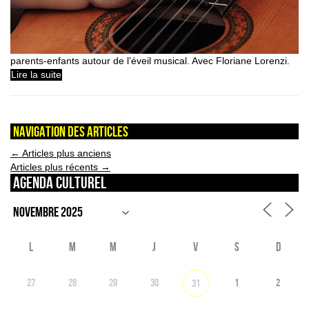
parents-enfants autour de l’éveil musical. Avec Floriane Lorenzi.
Lire la suite
Navigation des articles
←
Articles plus anciens
Articles plus récents
→
Agenda culturel
L
M
M
J
V
S
D
27
28
29
30
1
2
31