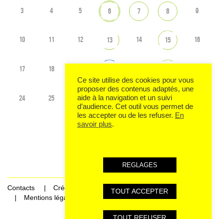
3
4
5
9
6
7
8
10
11
12
14
16
13
15
17
18
19
21
23
20
22
Ce site utilise des cookies pour vous
proposer des contenus adaptés, une
24
25
26
28
30
aide à la navigation et un suivi
27
29
d’audience. Cet outil vous permet de
les accepter ou de les refuser.
En
savoir plus
.
Voir tout l'agenda
REGLAGES
Contacts
Crédits
TOUT ACCEPTER
Mentions légales et données personnelles
TOUT REFUSER