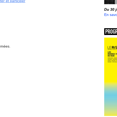
ter et participer
Du 30 
En savo
Prog
ermées.