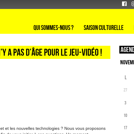
Qui sommes-nous ?
Saison culturelle
Agend
y a pas d’âge pour le jeu-vidéo !
L
27
3
10
17
et et les nouvelles technologies ? Nous vous proposons