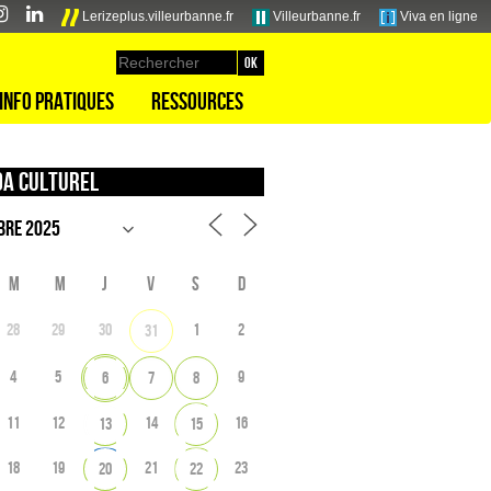
Lerizeplus.villeurbanne.fr
Villeurbanne.fr
Viva en ligne
Info pratiques
Ressources
a culturel
M
M
J
V
S
D
28
29
30
1
2
31
4
5
9
6
7
8
11
12
14
16
13
15
18
19
21
23
20
22