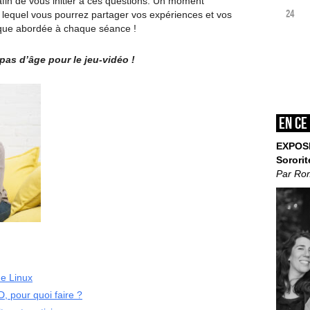
afin de vous initier à ces questions. Un moment
24
 lequel vous pourrez partager vos expériences et vos
que abordée à chaque séance !
 pas d’âge pour le jeu-vidéo !
En ce
EXPOS
Sororit
Par Ro
de Linux
, pour quoi faire ?