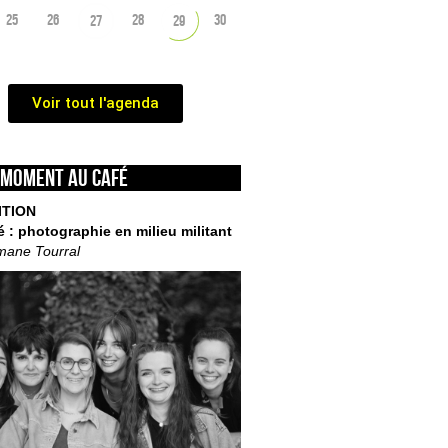
25
26
28
30
27
29
Voir tout l'agenda
 moment au café
ITION
é : photographie en milieu militant
mane Tourral