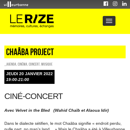
CHAÂBA PROJECT
_Agenda
,
Cinéma
,
Concert
,
Musique
JEUDI 20 JANVIER 2022
19:00-21:00
CINÉ-CONCERT
Avec Velvet in the Bled (Wahid Chaïb et Alaoua Idir)
Dans le dialecte sétifien, le mot Chaâba signifie « endroit perdu,
nulle part, no man’s land… » Mais le Chaâba a été à Villeurbanne