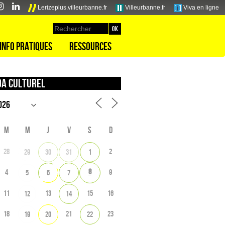
Lerizeplus.villeurbanne.fr
Villeurbanne.fr
Viva en ligne
Info pratiques
Ressources
a culturel
M
M
J
V
S
D
28
2
29
30
31
1
8
4
9
5
6
7
11
13
15
16
12
14
18
21
23
19
20
22