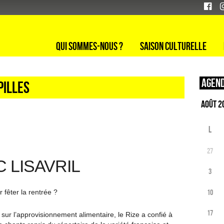
Qui sommes-nous ?
Saison culturelle
Agend
pilles
L
27
 LISAVRIL
3
10
 fêter la rentrée ?
17
 sur l’approvisionnement alimentaire, le Rize a confié à