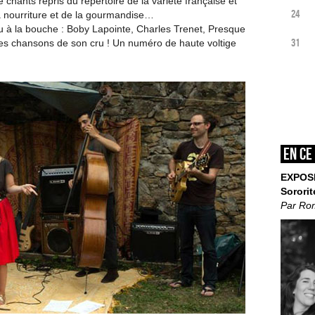
 chants repris du répertoire de la variété française et
24
a nourriture et de la gourmandise…
 à la bouche : Boby Lapointe, Charles Trenet, Presque
31
es chansons de son cru ! Un numéro de haute voltige
En ce
EXPOS
Sororit
Par Ro