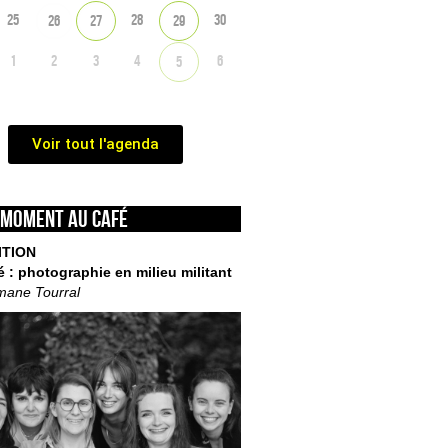
25
28
30
26
27
29
1
2
3
4
6
5
Voir tout l'agenda
 moment au café
ITION
é : photographie en milieu militant
mane Tourral