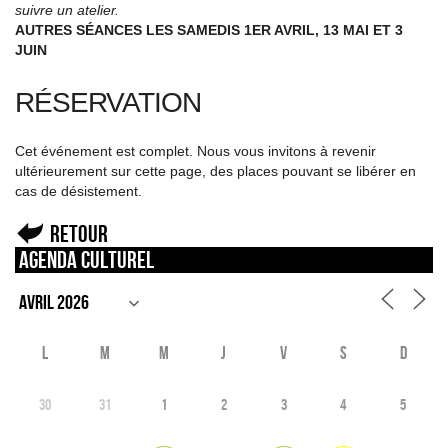
suivre un atelier.
AUTRES SÉANCES LES SAMEDIS 1ER AVRIL, 13 MAI ET 3
JUIN
RÉSERVATION
Cet événement est complet. Nous vous invitons à revenir
ultérieurement sur cette page, des places pouvant se libérer en
cas de désistement.
Retour
Agenda culturel
L
M
M
J
V
S
D
30
31
1
2
3
4
5