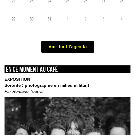
22
23
24
25
26
27
28
29
30
31
1
2
3
4
Voir tout l'agenda
En ce moment au café
EXPOSITION
Sororité : photographie en milieu militant
Par Romane Tourral