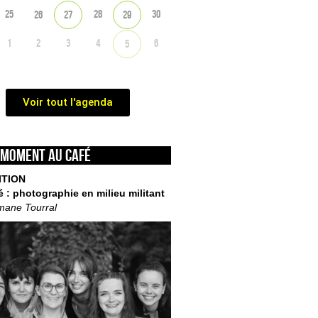
25
28
30
26
27
29
1
2
3
4
6
5
Voir tout l'agenda
 moment au café
ITION
é : photographie en milieu militant
mane Tourral