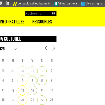
Lerizeplus.villeurbanne.fr
Villeurbanne.fr
Viva en ligne
Info pratiques
Ressources
a culturel
M
M
J
V
S
D
28
2
29
30
31
1
6
4
9
5
7
8
11
15
16
12
13
14
18
21
23
19
20
22