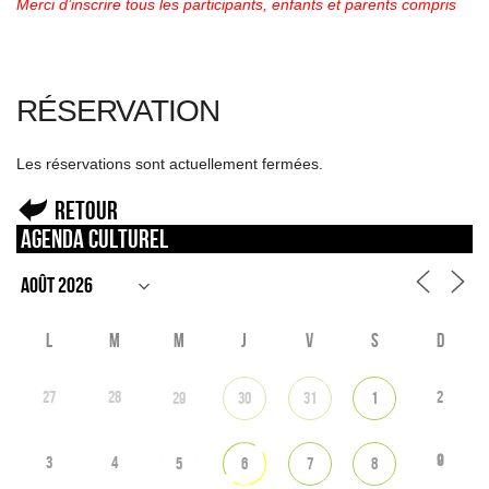
Merci d’inscrire tous les participants, enfants et parents compris
RÉSERVATION
Les réservations sont actuellement fermées.
Retour
Agenda culturel
L
M
M
J
V
S
D
27
28
2
29
30
31
1
9
3
4
5
6
7
8