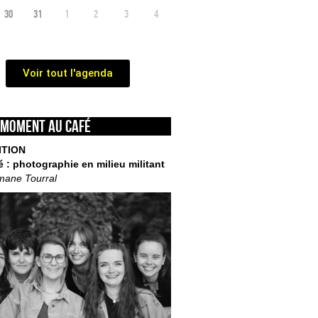
30
31
1
2
3
4
Voir tout l'agenda
 moment au café
ITION
é : photographie en milieu militant
mane Tourral