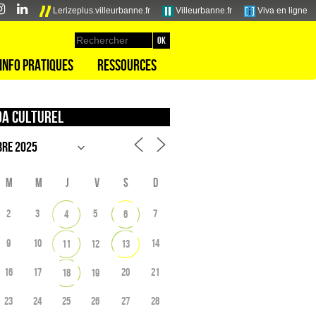
Lerizeplus.villeurbanne.fr
Villeurbanne.fr
Viva en ligne
Info pratiques
Ressources
a culturel
M
M
J
V
S
D
2
3
5
7
4
6
9
10
14
11
12
13
16
17
20
21
18
19
23
24
25
26
27
28