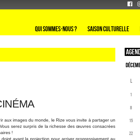
Qui sommes-nous ?
Saison culturelle
Agend
L
1
 CINÉMA
8
vrir aux images du monde, le Rize vous invite à partager un
15
 Vous serez surpris de la richesse des œuvres consacrées
aires !
22
 doigt avant la projection pour arriver progressivement au