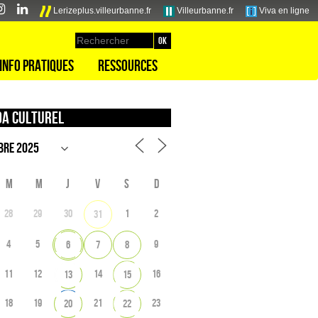
Lerizeplus.villeurbanne.fr
Villeurbanne.fr
Viva en ligne
Info pratiques
Ressources
a culturel
M
M
J
V
S
D
28
29
30
1
2
31
4
5
9
6
7
8
11
12
14
16
13
15
18
19
21
23
20
22