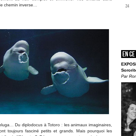
it le chemin inverse…
24
En ce
EXPOS
Sororit
Par Ro
e beluga… Du diplodocus à Totoro : les animaux imaginaires,
ont toujours fasciné petits et grands. Mais pourquoi les