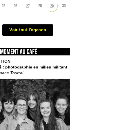
25
26
28
30
27
29
Voir tout l'agenda
 moment au café
ITION
é : photographie en milieu militant
mane Tourral