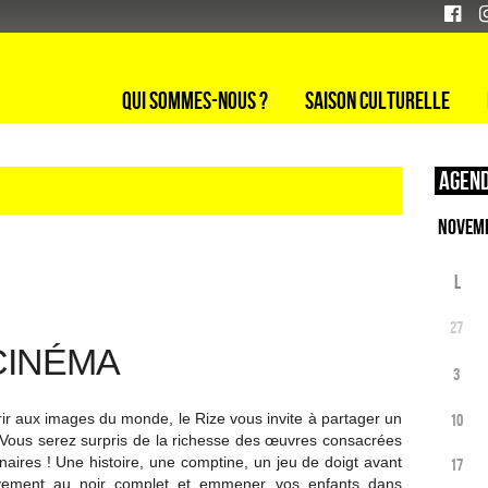
Qui sommes-nous ?
Saison culturelle
Agend
L
27
 CINÉMA
3
vrir aux images du monde, le Rize vous invite à partager un
10
 Vous serez surpris de la richesse des œuvres consacrées
inaires ! Une histoire, une comptine, un jeu de doigt avant
17
ssivement au noir complet et emmener vos enfants dans