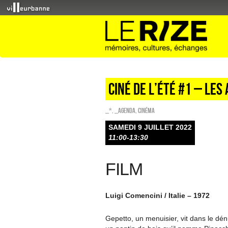
Ciné de l’été #1 – Les
_*
,
_Agenda
,
Cinéma
SAMEDI 9 JUILLET 2022
11:00-13:30
FILM
Luigi Comencini / Italie – 1972
Gepetto, un menuisier, vit dans le dénu