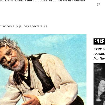
. Dans la nuit la fée Turquoise lui donne vie et il devient
27
er l’accès aux jeunes spectateurs
En ce
EXPOS
Sororit
Par Ro