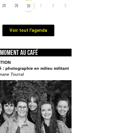
28
29
1
2
3
30
Voir tout l'agenda
 moment au café
ITION
é : photographie en milieu militant
mane Tourral