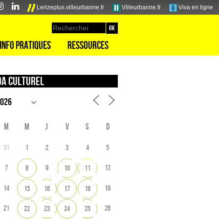
Lerizeplus.villeurbanne.fr
Villeurbanne.fr
Viva en ligne
Info pratiques
Ressources
a culturel
M
M
J
V
S
D
31
1
2
3
4
5
7
9
12
8
10
11
14
19
15
16
17
18
21
26
22
23
24
25