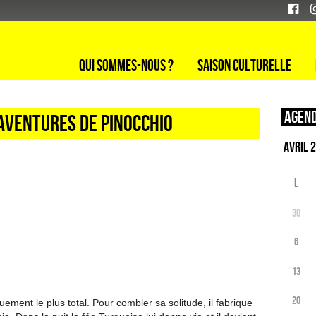
Qui sommes-nous ?
Saison culturelle
Agend
 aventures de Pinocchio
L
30
6
13
20
ement le plus total. Pour combler sa solitude, il fabrique