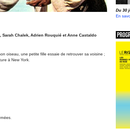
Du 30 
En savo
Prog
, Sarah Chalek, Adrien Rouquié et Anne Castaldo
n oiseau, une petite fille essaie de retrouver sa voisine ;
ture à New York.
ermées.