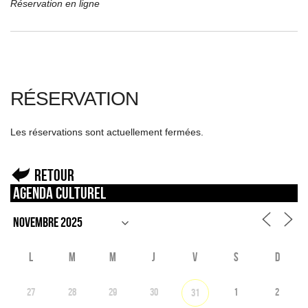
Réservation en ligne
RÉSERVATION
Les réservations sont actuellement fermées.
Retour
Agenda culturel
L
M
M
J
V
S
D
27
28
29
30
1
2
31