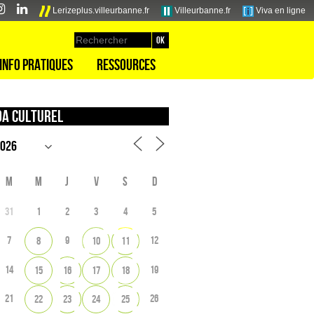
Lerizeplus.villeurbanne.fr
Villeurbanne.fr
Viva en ligne
Info pratiques
Ressources
a culturel
M
M
J
V
S
D
31
1
2
3
4
5
7
9
12
8
10
11
14
19
15
16
17
18
21
26
22
23
24
25