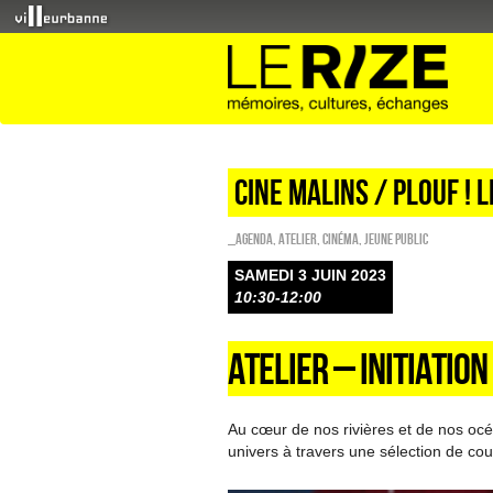
CINE MALINS / Plouf ! 
_Agenda
,
Atelier
,
Cinéma
,
Jeune public
SAMEDI 3 JUIN 2023
10:30-12:00
ATELIER – INITIATIO
Au cœur de nos rivières et de nos océ
univers à travers une sélection de co