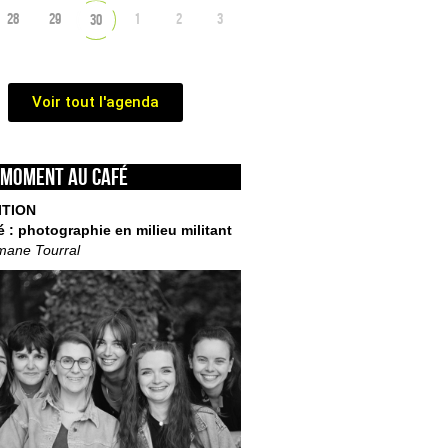
28
29
1
2
3
30
Voir tout l'agenda
 moment au café
ITION
é : photographie en milieu militant
mane Tourral