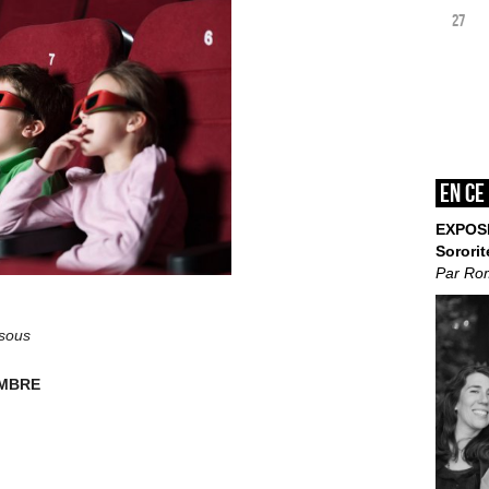
27
En ce
EXPOS
Sororit
Par Ro
ssous
EMBRE