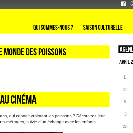
Qui sommes-nous ?
Saison culturelle
Agend
Le monde des poissons
L
30
N AU CINÉMA
6
13
ans, qui connait vraiment les poissons ? Découvrez leur
urts-métrages, suivie d’un échange avec les enfants.
20