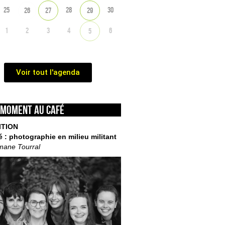
25
28
30
26
27
29
1
2
3
4
6
5
Voir tout l'agenda
 moment au café
ITION
é : photographie en milieu militant
mane Tourral