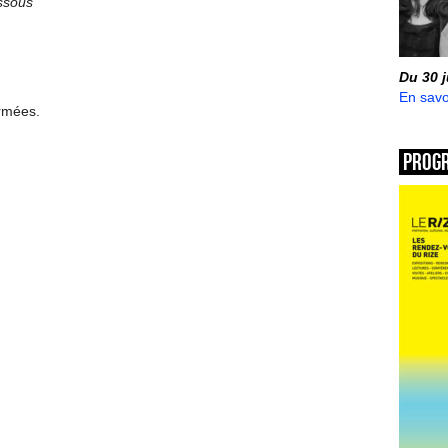
ssous
Du 30 
En savo
ermées.
Prog