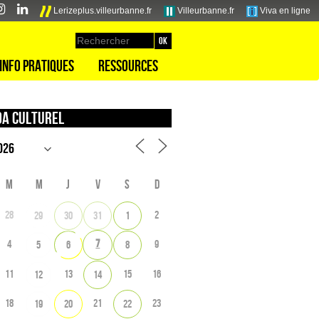
Lerizeplus.villeurbanne.fr
Villeurbanne.fr
Viva en ligne
Info pratiques
Ressources
a culturel
M
M
J
V
S
D
28
2
29
30
31
1
7
4
9
5
6
8
11
13
15
16
12
14
18
21
23
19
20
22