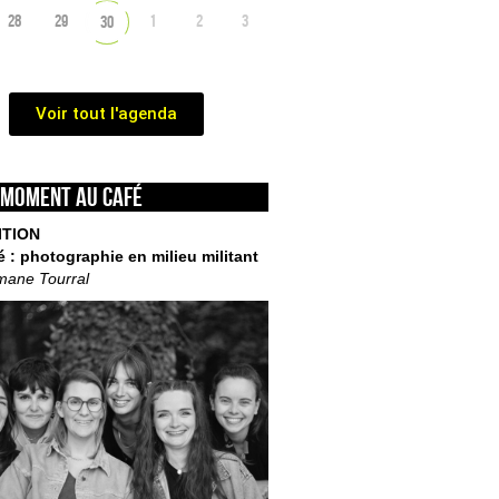
28
29
1
2
3
30
Voir tout l'agenda
 moment au café
ITION
é : photographie en milieu militant
mane Tourral