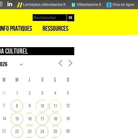
Lerizeplus.villeurbanne.fr
Villeurbanne.fr
Viva en ligne
Info pratiques
Ressources
a culturel
M
M
J
V
S
D
31
1
2
3
4
5
7
9
12
8
10
11
14
19
15
16
17
18
21
26
22
23
24
25