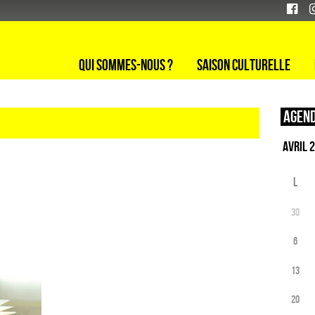
Qui sommes-nous ?
Saison culturelle
Agend
L
30
6
13
20