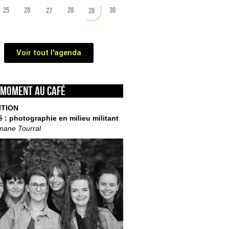
25
26
28
30
27
29
Voir tout l'agenda
 moment au café
ITION
é : photographie en milieu militant
mane Tourral