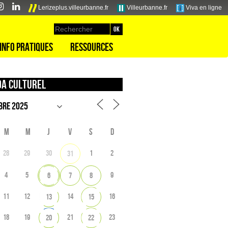
Lerizeplus.villeurbanne.fr
Villeurbanne.fr
Viva en ligne
Info pratiques
Ressources
a culturel
M
M
J
V
S
D
28
29
30
1
2
31
4
5
9
6
7
8
11
12
14
16
13
15
18
19
21
23
20
22