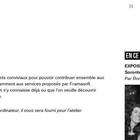
24
En ce
EXPOS
Sororit
ents
conviviaux pour pouvoir contribuer ensemble
aux
Par Ro
notamment
aux services proposés par Framasoft.
on s’y
connaisse déjà ou que l’on veuille découvrir
e.
ordinateur,
il vous sera fourni pour l’atelier.