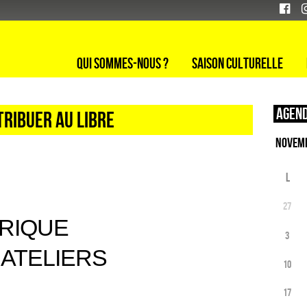
Qui sommes-nous ?
Saison culturelle
Agend
TRIBUER AU LIBRE
L
27
RIQUE
3
ATELIERS
10
17