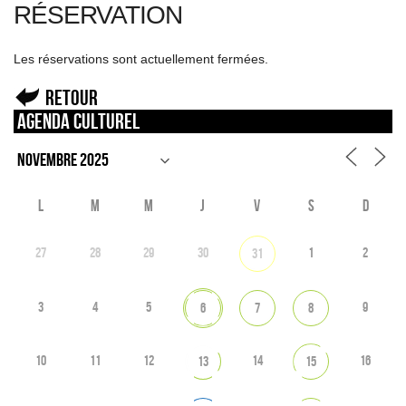
RÉSERVATION
Les réservations sont actuellement fermées.
Retour
Agenda culturel
L
M
M
J
V
S
D
27
28
29
30
1
2
31
3
4
5
9
6
7
8
10
11
12
14
16
13
15