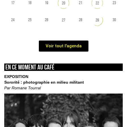
17
18
19
21
23
20
22
24
25
26
28
30
27
29
Voir tout l'agenda
En ce moment au café
EXPOSITION
Sororité : photographie en milieu militant
Par Romane Tourral