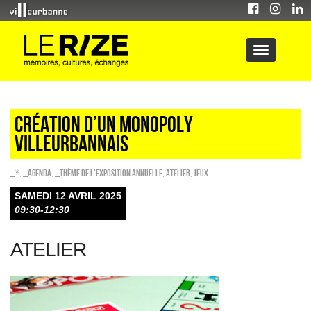
CRÉATION D’UN MONOPOLY
VILLEURBANNAIS
_*
,
_Agenda
,
_Thème de l'exposition annuelle
,
Atelier
,
Jeux
SAMEDI 12 AVRIL 2025
09:30-12:30
ATELIER