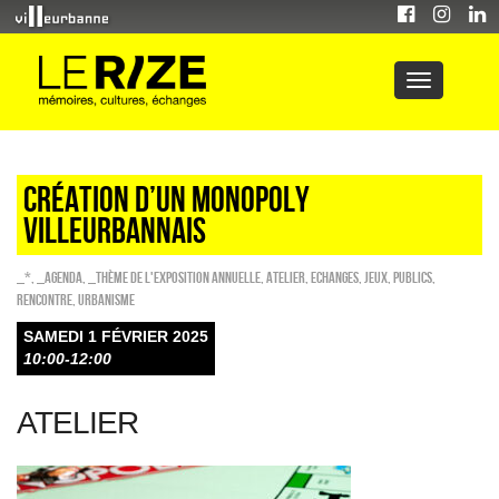
CRÉATION D’UN MONOPOLY
VILLEURBANNAIS
_*
,
_Agenda
,
_Thème de l'exposition annuelle
,
Atelier
,
ECHANGES
,
Jeux
,
PUBLICS
,
Rencontre
,
Urbanisme
SAMEDI 1 FÉVRIER 2025
10:00-12:00
ATELIER