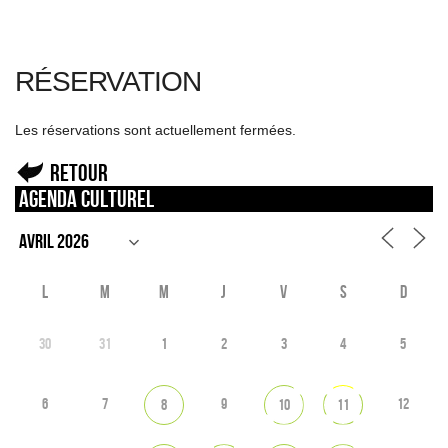
RÉSERVATION
Les réservations sont actuellement fermées.
Retour
Agenda culturel
L
M
M
J
V
S
D
30
31
1
2
3
4
5
6
7
9
12
8
10
11