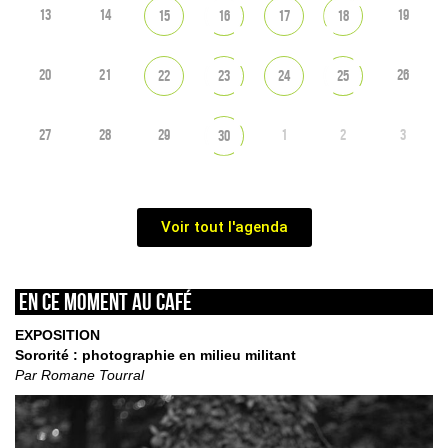
13
14
19
15
16
17
18
20
21
26
22
23
24
25
27
28
29
1
2
3
30
Voir tout l'agenda
En ce moment au café
EXPOSITION
Sororité : photographie en milieu militant
Par Romane Tourral