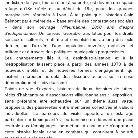
juridiction de Lyon, tout en étant à sa porte, est devenu un espace
refuge au18e siècle et au début du 19e, pour des groupes
marginalisés, réprimés à Lyon. À tel point que l’historien Alain
Belmont parle même de « base arrière des contestations sociales
» dans son ouvrage
Villeurbanne, 2000 ans d’esprit
d’indépendance
. Un terreau favorable aux luttes pour les droits
sociaux et culturels, réaffirmé et consolidé tout au long du siècle
dernier, par l’arrivée d’une population ouvrière, mobilisée et
militante et à travers des politiques municipales progressistes.
Les changements liés à la désindustrialisation et à la
métropolisation laissent place à partir des années 1970 à de
nouveaux motifs et de nouvelles formes d’engagement, qui
incitent à creuser au-delà des discours actuels sur la crise
démocratique et l’individualisme.
Points de vue d’experts, histoires de lieux, histoires de luttes,
récits d’habitants ou d’associations villeurbannaises : l’exposition,
sans prétendre être exhaustive sur un thème aussi vaste,
proposera des passerelles entre mémoires collectives et valeurs
individuelles. Le parcours de visite apportera un éclairage
particulier sur la singularité villeurbannaise en donnant une place
centrale aux témoignages, permettant à chacun de s’approprier
cette histoire locale riche en combats qui continuent à nourrir