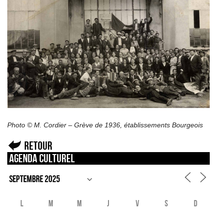
Photo © M. Cordier – Grève de 1936, établissements Bourgeois
Retour
Agenda culturel
L
M
M
J
V
S
D