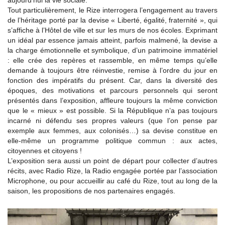
aujourd’hui la vie sociale.
Tout particulièrement, le Rize interrogera l’engagement au travers
de l’héritage porté par la devise « Liberté, égalité, fraternité », qui
s’affiche à l’Hôtel de ville et sur les murs de nos écoles. Exprimant
un idéal par essence jamais atteint, parfois malmené, la devise a
la charge émotionnelle et symbolique, d’un patrimoine immatériel
: elle crée des repères et rassemble, en même temps qu’elle
demande à toujours être réinvestie, remise à l’ordre du jour en
fonction des impératifs du présent. Car, dans la diversité des
époques, des motivations et parcours personnels qui seront
présentés dans l’exposition, affleure toujours la même conviction
que le « mieux » est possible. Si la République n’a pas toujours
incarné ni défendu ses propres valeurs (que l’on pense par
exemple aux femmes, aux colonisés…) sa devise constitue en
elle-même un programme politique commun : aux actes,
citoyennes et citoyens !
L’exposition sera aussi un point de départ pour collecter d’autres
récits, avec Radio Rize, la Radio engagée portée par l’association
Microphone, ou pour accueillir au café du Rize, tout au long de la
saison, les propositions de nos partenaires engagés.