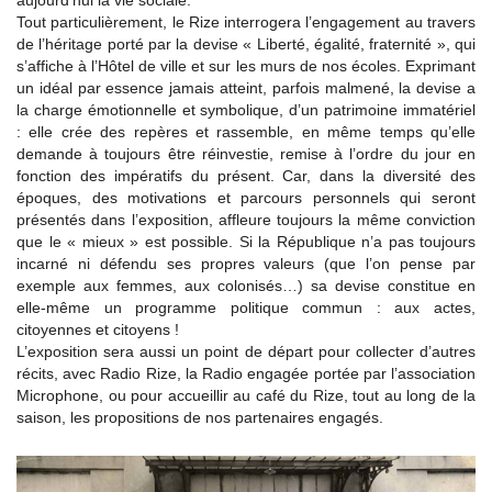
aujourd’hui la vie sociale.
Tout particulièrement, le Rize interrogera l’engagement au travers
de l’héritage porté par la devise « Liberté, égalité, fraternité », qui
s’affiche à l’Hôtel de ville et sur les murs de nos écoles. Exprimant
un idéal par essence jamais atteint, parfois malmené, la devise a
la charge émotionnelle et symbolique, d’un patrimoine immatériel
: elle crée des repères et rassemble, en même temps qu’elle
demande à toujours être réinvestie, remise à l’ordre du jour en
fonction des impératifs du présent. Car, dans la diversité des
époques, des motivations et parcours personnels qui seront
présentés dans l’exposition, affleure toujours la même conviction
que le « mieux » est possible. Si la République n’a pas toujours
incarné ni défendu ses propres valeurs (que l’on pense par
exemple aux femmes, aux colonisés…) sa devise constitue en
elle-même un programme politique commun : aux actes,
citoyennes et citoyens !
L’exposition sera aussi un point de départ pour collecter d’autres
récits, avec Radio Rize, la Radio engagée portée par l’association
Microphone, ou pour accueillir au café du Rize, tout au long de la
saison, les propositions de nos partenaires engagés.