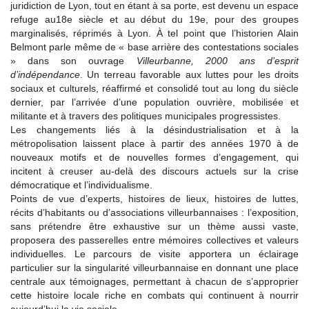
juridiction de Lyon, tout en étant à sa porte, est devenu un espace
refuge au18e siècle et au début du 19e, pour des groupes
marginalisés, réprimés à Lyon. À tel point que l’historien Alain
Belmont parle même de « base arrière des contestations sociales
» dans son ouvrage
Villeurbanne, 2000 ans d’esprit
d’indépendance
. Un terreau favorable aux luttes pour les droits
sociaux et culturels, réaffirmé et consolidé tout au long du siècle
dernier, par l’arrivée d’une population ouvrière, mobilisée et
militante et à travers des politiques municipales progressistes.
Les changements liés à la désindustrialisation et à la
métropolisation laissent place à partir des années 1970 à de
nouveaux motifs et de nouvelles formes d’engagement, qui
incitent à creuser au-delà des discours actuels sur la crise
démocratique et l’individualisme.
Points de vue d’experts, histoires de lieux, histoires de luttes,
récits d’habitants ou d’associations villeurbannaises : l’exposition,
sans prétendre être exhaustive sur un thème aussi vaste,
proposera des passerelles entre mémoires collectives et valeurs
individuelles. Le parcours de visite apportera un éclairage
particulier sur la singularité villeurbannaise en donnant une place
centrale aux témoignages, permettant à chacun de s’approprier
cette histoire locale riche en combats qui continuent à nourrir