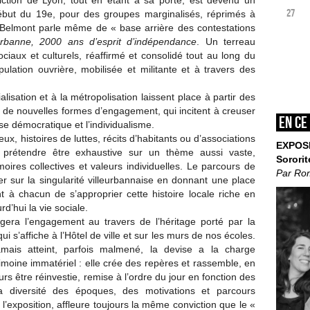
iction de Lyon, tout en étant à sa porte, est devenu un
27
ébut du 19e, pour des groupes marginalisés, réprimés à
in Belmont parle même de « base arrière des contestations
eurbanne, 2000 ans d’esprit
d’indépendance
. Un terreau
ociaux et culturels, réaffirmé et consolidé tout au long du
opulation ouvrière, mobilisée et militante et à travers des
lisation et à la métropolisation laissent place à partir des
de nouvelles formes d’engagement, qui incitent à creuser
En ce
ise démocratique et l’individualisme.
eux, histoires de luttes, récits d’habitants ou d’associations
EXPOS
ns prétendre être exhaustive sur un thème aussi vaste,
Sororit
ires collectives et valeurs individuelles. Le parcours de
Par Ro
ier sur la singularité villeurbannaise en donnant une place
 à chacun de s’approprier cette histoire locale riche en
d’hui la vie sociale.
rogera l’engagement au travers de l’héritage porté par la
qui s’affiche à l’Hôtel de ville et sur les murs de nos écoles.
mais atteint, parfois malmené, la devise a la charge
imoine immatériel : elle crée des repères et rassemble, en
 être réinvestie, remise à l’ordre du jour en fonction des
la diversité des époques, des motivations et parcours
l’exposition, affleure toujours la même conviction que le «