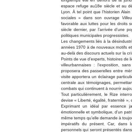
longtemps été en dehors de la jurid
espace refuge au18e siècle et au d
Lyon. À tel point que l’historien Ala
sociales » dans son ouvrage
Vill
favorable aux luttes pour les droits s
siècle dernier, par l’arrivée d’une p
politiques municipales progressistes.
Les changements liés à la désindustria
années 1970 à de nouveaux motifs et 
au-delà des discours actuels sur la cr
Points de vue d’experts, histoires de li
villeurbannaises : l’exposition, sa
proposera des passerelles entre mémo
visite apportera un éclairage particul
centrale aux témoignages, permettant
combats qui continuent à nourrir aujour
Tout particulièrement, le Rize inter
devise « Liberté, égalité, fraternité », 
Exprimant un idéal par essence ja
émotionnelle et symbolique, d’un patr
même temps qu’elle demande à toujours
impératifs du présent. Car, dans 
personnels qui seront présentés dans 