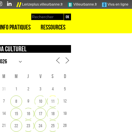
Lerizeplus.villeurbanne.fr
Villeurbanne.fr
Viva en ligne
Info pratiques
Ressources
a culturel
M
M
J
V
S
D
31
1
2
3
4
5
7
9
12
8
10
11
14
19
15
16
17
18
21
26
22
23
24
25