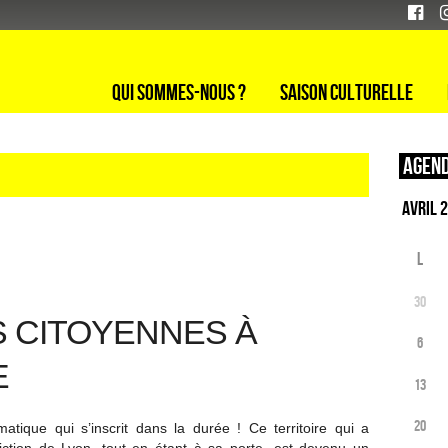
Qui sommes-nous ?
Saison culturelle
Agend
L
30
S CITOYENNES À
6
E
13
20
atique qui s’inscrit dans la durée ! Ce territoire qui a