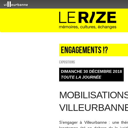
Engagements !?
EXPOSITIONS
DIMANCHE 30 DÉCEMBRE 2018
TOUTE LA JOURNÉE
MOBILISATION
VILLEURBANN
S’engager à Villeurbanne : une thém