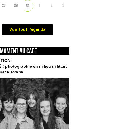
28
29
1
2
3
30
Voir tout l'agenda
 moment au café
ITION
é : photographie en milieu militant
mane Tourral