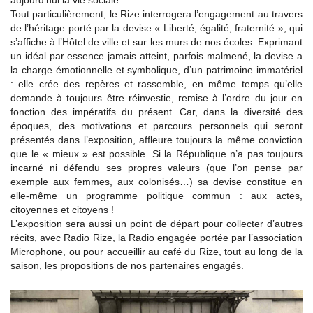
aujourd’hui la vie sociale.
Tout particulièrement, le Rize interrogera l’engagement au travers
de l’héritage porté par la devise « Liberté, égalité, fraternité », qui
s’affiche à l’Hôtel de ville et sur les murs de nos écoles. Exprimant
un idéal par essence jamais atteint, parfois malmené, la devise a
la charge émotionnelle et symbolique, d’un patrimoine immatériel
: elle crée des repères et rassemble, en même temps qu’elle
demande à toujours être réinvestie, remise à l’ordre du jour en
fonction des impératifs du présent. Car, dans la diversité des
époques, des motivations et parcours personnels qui seront
présentés dans l’exposition, affleure toujours la même conviction
que le « mieux » est possible. Si la République n’a pas toujours
incarné ni défendu ses propres valeurs (que l’on pense par
exemple aux femmes, aux colonisés…) sa devise constitue en
elle-même un programme politique commun : aux actes,
citoyennes et citoyens !
L’exposition sera aussi un point de départ pour collecter d’autres
récits, avec Radio Rize, la Radio engagée portée par l’association
Microphone, ou pour accueillir au café du Rize, tout au long de la
saison, les propositions de nos partenaires engagés.