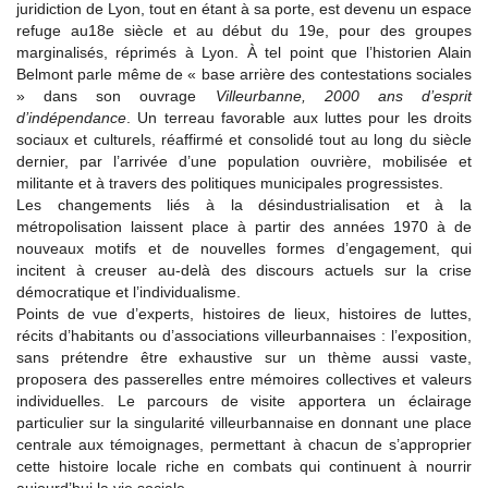
juridiction de Lyon, tout en étant à sa porte, est devenu un espace
refuge au18e siècle et au début du 19e, pour des groupes
marginalisés, réprimés à Lyon. À tel point que l’historien Alain
Belmont parle même de « base arrière des contestations sociales
» dans son ouvrage
Villeurbanne, 2000 ans d’esprit
d’indépendance
. Un terreau favorable aux luttes pour les droits
sociaux et culturels, réaffirmé et consolidé tout au long du siècle
dernier, par l’arrivée d’une population ouvrière, mobilisée et
militante et à travers des politiques municipales progressistes.
Les changements liés à la désindustrialisation et à la
métropolisation laissent place à partir des années 1970 à de
nouveaux motifs et de nouvelles formes d’engagement, qui
incitent à creuser au-delà des discours actuels sur la crise
démocratique et l’individualisme.
Points de vue d’experts, histoires de lieux, histoires de luttes,
récits d’habitants ou d’associations villeurbannaises : l’exposition,
sans prétendre être exhaustive sur un thème aussi vaste,
proposera des passerelles entre mémoires collectives et valeurs
individuelles. Le parcours de visite apportera un éclairage
particulier sur la singularité villeurbannaise en donnant une place
centrale aux témoignages, permettant à chacun de s’approprier
cette histoire locale riche en combats qui continuent à nourrir