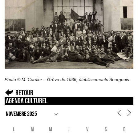
Photo © M. Cordier – Grève de 1936, établissements Bourgeois
Retour
Agenda culturel
L
M
M
J
V
S
D