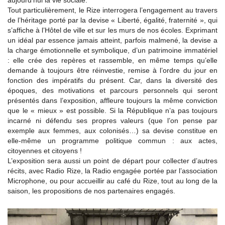
aujourd’hui la vie sociale.
Tout particulièrement, le Rize interrogera l’engagement au travers
de l’héritage porté par la devise « Liberté, égalité, fraternité », qui
s’affiche à l’Hôtel de ville et sur les murs de nos écoles. Exprimant
un idéal par essence jamais atteint, parfois malmené, la devise a
la charge émotionnelle et symbolique, d’un patrimoine immatériel
: elle crée des repères et rassemble, en même temps qu’elle
demande à toujours être réinvestie, remise à l’ordre du jour en
fonction des impératifs du présent. Car, dans la diversité des
époques, des motivations et parcours personnels qui seront
présentés dans l’exposition, affleure toujours la même conviction
que le « mieux » est possible. Si la République n’a pas toujours
incarné ni défendu ses propres valeurs (que l’on pense par
exemple aux femmes, aux colonisés…) sa devise constitue en
elle-même un programme politique commun : aux actes,
citoyennes et citoyens !
L’exposition sera aussi un point de départ pour collecter d’autres
récits, avec Radio Rize, la Radio engagée portée par l’association
Microphone, ou pour accueillir au café du Rize, tout au long de la
saison, les propositions de nos partenaires engagés.