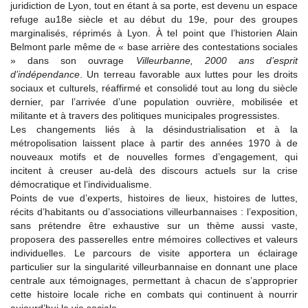
juridiction de Lyon, tout en étant à sa porte, est devenu un espace
refuge au18e siècle et au début du 19e, pour des groupes
marginalisés, réprimés à Lyon. À tel point que l’historien Alain
Belmont parle même de « base arrière des contestations sociales
» dans son ouvrage
Villeurbanne, 2000 ans d’esprit
d’indépendance
. Un terreau favorable aux luttes pour les droits
sociaux et culturels, réaffirmé et consolidé tout au long du siècle
dernier, par l’arrivée d’une population ouvrière, mobilisée et
militante et à travers des politiques municipales progressistes.
Les changements liés à la désindustrialisation et à la
métropolisation laissent place à partir des années 1970 à de
nouveaux motifs et de nouvelles formes d’engagement, qui
incitent à creuser au-delà des discours actuels sur la crise
démocratique et l’individualisme.
Points de vue d’experts, histoires de lieux, histoires de luttes,
récits d’habitants ou d’associations villeurbannaises : l’exposition,
sans prétendre être exhaustive sur un thème aussi vaste,
proposera des passerelles entre mémoires collectives et valeurs
individuelles. Le parcours de visite apportera un éclairage
particulier sur la singularité villeurbannaise en donnant une place
centrale aux témoignages, permettant à chacun de s’approprier
cette histoire locale riche en combats qui continuent à nourrir