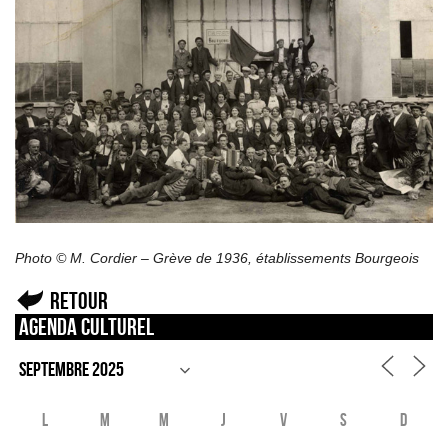
Photo © M. Cordier – Grève de 1936, établissements Bourgeois
Retour
Agenda culturel
L
M
M
J
V
S
D