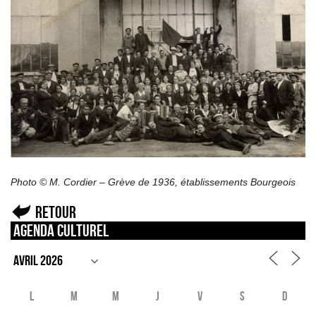
Photo © M. Cordier – Grève de 1936, établissements Bourgeois
Retour
Agenda culturel
L
M
M
J
V
S
D