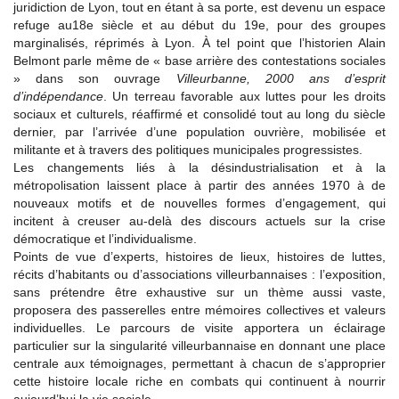
juridiction de Lyon, tout en étant à sa porte, est devenu un espace
refuge au18e siècle et au début du 19e, pour des groupes
marginalisés, réprimés à Lyon. À tel point que l’historien Alain
Belmont parle même de « base arrière des contestations sociales
» dans son ouvrage
Villeurbanne, 2000 ans d’esprit
d’indépendance
. Un terreau favorable aux luttes pour les droits
sociaux et culturels, réaffirmé et consolidé tout au long du siècle
dernier, par l’arrivée d’une population ouvrière, mobilisée et
militante et à travers des politiques municipales progressistes.
Les changements liés à la désindustrialisation et à la
métropolisation laissent place à partir des années 1970 à de
nouveaux motifs et de nouvelles formes d’engagement, qui
incitent à creuser au-delà des discours actuels sur la crise
démocratique et l’individualisme.
Points de vue d’experts, histoires de lieux, histoires de luttes,
récits d’habitants ou d’associations villeurbannaises : l’exposition,
sans prétendre être exhaustive sur un thème aussi vaste,
proposera des passerelles entre mémoires collectives et valeurs
individuelles. Le parcours de visite apportera un éclairage
particulier sur la singularité villeurbannaise en donnant une place
centrale aux témoignages, permettant à chacun de s’approprier
cette histoire locale riche en combats qui continuent à nourrir