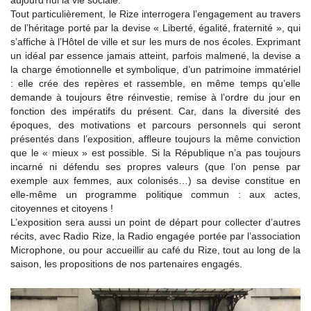
aujourd’hui la vie sociale.
Tout particulièrement, le Rize interrogera l’engagement au travers
de l’héritage porté par la devise « Liberté, égalité, fraternité », qui
s’affiche à l’Hôtel de ville et sur les murs de nos écoles. Exprimant
un idéal par essence jamais atteint, parfois malmené, la devise a
la charge émotionnelle et symbolique, d’un patrimoine immatériel
: elle crée des repères et rassemble, en même temps qu’elle
demande à toujours être réinvestie, remise à l’ordre du jour en
fonction des impératifs du présent. Car, dans la diversité des
époques, des motivations et parcours personnels qui seront
présentés dans l’exposition, affleure toujours la même conviction
que le « mieux » est possible. Si la République n’a pas toujours
incarné ni défendu ses propres valeurs (que l’on pense par
exemple aux femmes, aux colonisés…) sa devise constitue en
elle-même un programme politique commun : aux actes,
citoyennes et citoyens !
L’exposition sera aussi un point de départ pour collecter d’autres
récits, avec Radio Rize, la Radio engagée portée par l’association
Microphone, ou pour accueillir au café du Rize, tout au long de la
saison, les propositions de nos partenaires engagés.