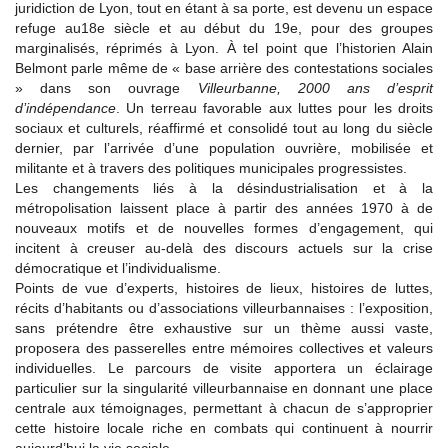
juridiction de Lyon, tout en étant à sa porte, est devenu un espace
refuge au18e siècle et au début du 19e, pour des groupes
marginalisés, réprimés à Lyon. À tel point que l’historien Alain
Belmont parle même de « base arrière des contestations sociales
» dans son ouvrage
Villeurbanne, 2000 ans d’esprit
d’indépendance
. Un terreau favorable aux luttes pour les droits
sociaux et culturels, réaffirmé et consolidé tout au long du siècle
dernier, par l’arrivée d’une population ouvrière, mobilisée et
militante et à travers des politiques municipales progressistes.
Les changements liés à la désindustrialisation et à la
métropolisation laissent place à partir des années 1970 à de
nouveaux motifs et de nouvelles formes d’engagement, qui
incitent à creuser au-delà des discours actuels sur la crise
démocratique et l’individualisme.
Points de vue d’experts, histoires de lieux, histoires de luttes,
récits d’habitants ou d’associations villeurbannaises : l’exposition,
sans prétendre être exhaustive sur un thème aussi vaste,
proposera des passerelles entre mémoires collectives et valeurs
individuelles. Le parcours de visite apportera un éclairage
particulier sur la singularité villeurbannaise en donnant une place
centrale aux témoignages, permettant à chacun de s’approprier
cette histoire locale riche en combats qui continuent à nourrir