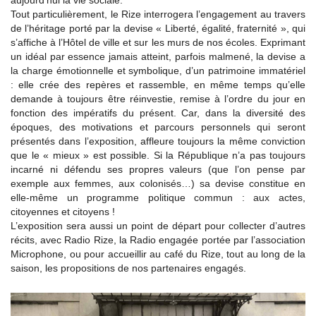
aujourd’hui la vie sociale.
Tout particulièrement, le Rize interrogera l’engagement au travers
de l’héritage porté par la devise « Liberté, égalité, fraternité », qui
s’affiche à l’Hôtel de ville et sur les murs de nos écoles. Exprimant
un idéal par essence jamais atteint, parfois malmené, la devise a
la charge émotionnelle et symbolique, d’un patrimoine immatériel
: elle crée des repères et rassemble, en même temps qu’elle
demande à toujours être réinvestie, remise à l’ordre du jour en
fonction des impératifs du présent. Car, dans la diversité des
époques, des motivations et parcours personnels qui seront
présentés dans l’exposition, affleure toujours la même conviction
que le « mieux » est possible. Si la République n’a pas toujours
incarné ni défendu ses propres valeurs (que l’on pense par
exemple aux femmes, aux colonisés…) sa devise constitue en
elle-même un programme politique commun : aux actes,
citoyennes et citoyens !
L’exposition sera aussi un point de départ pour collecter d’autres
récits, avec Radio Rize, la Radio engagée portée par l’association
Microphone, ou pour accueillir au café du Rize, tout au long de la
saison, les propositions de nos partenaires engagés.