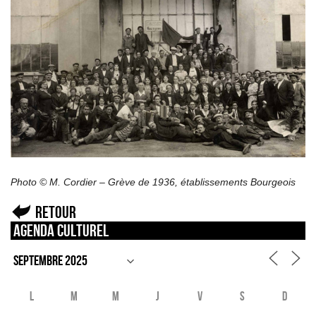
Photo © M. Cordier – Grève de 1936, établissements Bourgeois
Retour
Agenda culturel
L
M
M
J
V
S
D