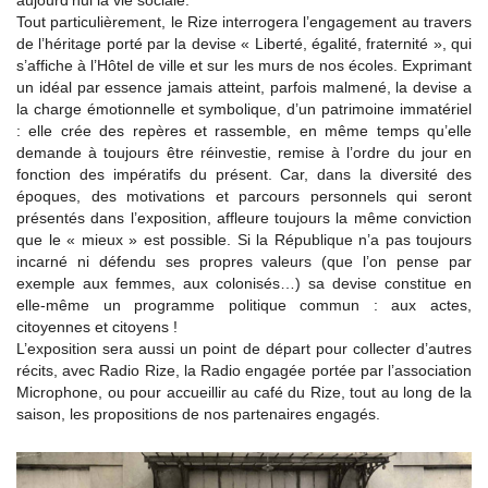
aujourd’hui la vie sociale.
Tout particulièrement, le Rize interrogera l’engagement au travers
de l’héritage porté par la devise « Liberté, égalité, fraternité », qui
s’affiche à l’Hôtel de ville et sur les murs de nos écoles. Exprimant
un idéal par essence jamais atteint, parfois malmené, la devise a
la charge émotionnelle et symbolique, d’un patrimoine immatériel
: elle crée des repères et rassemble, en même temps qu’elle
demande à toujours être réinvestie, remise à l’ordre du jour en
fonction des impératifs du présent. Car, dans la diversité des
époques, des motivations et parcours personnels qui seront
présentés dans l’exposition, affleure toujours la même conviction
que le « mieux » est possible. Si la République n’a pas toujours
incarné ni défendu ses propres valeurs (que l’on pense par
exemple aux femmes, aux colonisés…) sa devise constitue en
elle-même un programme politique commun : aux actes,
citoyennes et citoyens !
L’exposition sera aussi un point de départ pour collecter d’autres
récits, avec Radio Rize, la Radio engagée portée par l’association
Microphone, ou pour accueillir au café du Rize, tout au long de la
saison, les propositions de nos partenaires engagés.