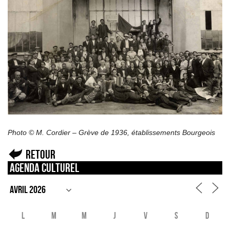
Photo © M. Cordier – Grève de 1936, établissements Bourgeois
Retour
Agenda culturel
L
M
M
J
V
S
D