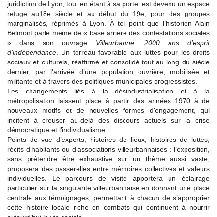
juridiction de Lyon, tout en étant à sa porte, est devenu un espace
refuge au18e siècle et au début du 19e, pour des groupes
marginalisés, réprimés à Lyon. À tel point que l’historien Alain
Belmont parle même de « base arrière des contestations sociales
» dans son ouvrage
Villeurbanne, 2000 ans d’esprit
d’indépendance
. Un terreau favorable aux luttes pour les droits
sociaux et culturels, réaffirmé et consolidé tout au long du siècle
dernier, par l’arrivée d’une population ouvrière, mobilisée et
militante et à travers des politiques municipales progressistes.
Les changements liés à la désindustrialisation et à la
métropolisation laissent place à partir des années 1970 à de
nouveaux motifs et de nouvelles formes d’engagement, qui
incitent à creuser au-delà des discours actuels sur la crise
démocratique et l’individualisme.
Points de vue d’experts, histoires de lieux, histoires de luttes,
récits d’habitants ou d’associations villeurbannaises : l’exposition,
sans prétendre être exhaustive sur un thème aussi vaste,
proposera des passerelles entre mémoires collectives et valeurs
individuelles. Le parcours de visite apportera un éclairage
particulier sur la singularité villeurbannaise en donnant une place
centrale aux témoignages, permettant à chacun de s’approprier
cette histoire locale riche en combats qui continuent à nourrir