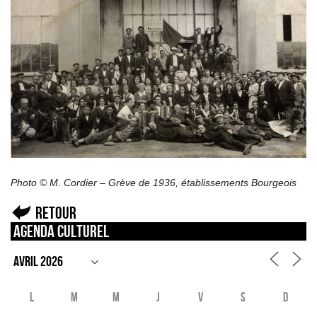
Photo © M. Cordier – Grève de 1936, établissements Bourgeois
Retour
Agenda culturel
L
M
M
J
V
S
D