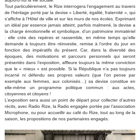
aujourd’hui la vie sociale.
Tout particulièrement, le Rize interrogera l’engagement au travers
de l’héritage porté par la devise « Liberté, égalité, fraternité », qui
s’affiche à l’Hôtel de ville et sur les murs de nos écoles. Exprimant
un idéal par essence jamais atteint, parfois malmené, la devise a
la charge émotionnelle et symbolique, d’un patrimoine immatériel
: elle crée des repères et rassemble, en même temps qu’elle
demande à toujours être réinvestie, remise à l’ordre du jour en
fonction des impératifs du présent. Car, dans la diversité des
époques, des motivations et parcours personnels qui seront
présentés dans l’exposition, affleure toujours la même conviction
que le « mieux » est possible. Si la République n’a pas toujours
incarné ni défendu ses propres valeurs (que l’on pense par
exemple aux femmes, aux colonisés…) sa devise constitue en
elle-même un programme politique commun : aux actes,
citoyennes et citoyens !
L’exposition sera aussi un point de départ pour collecter d’autres
récits, avec Radio Rize, la Radio engagée portée par l’association
Microphone, ou pour accueillir au café du Rize, tout au long de la
saison, les propositions de nos partenaires engagés.