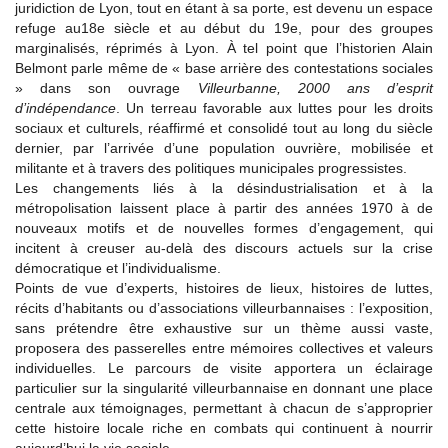
juridiction de Lyon, tout en étant à sa porte, est devenu un espace
refuge au18e siècle et au début du 19e, pour des groupes
marginalisés, réprimés à Lyon. À tel point que l’historien Alain
Belmont parle même de « base arrière des contestations sociales
» dans son ouvrage
Villeurbanne, 2000 ans d’esprit
d’indépendance
. Un terreau favorable aux luttes pour les droits
sociaux et culturels, réaffirmé et consolidé tout au long du siècle
dernier, par l’arrivée d’une population ouvrière, mobilisée et
militante et à travers des politiques municipales progressistes.
Les changements liés à la désindustrialisation et à la
métropolisation laissent place à partir des années 1970 à de
nouveaux motifs et de nouvelles formes d’engagement, qui
incitent à creuser au-delà des discours actuels sur la crise
démocratique et l’individualisme.
Points de vue d’experts, histoires de lieux, histoires de luttes,
récits d’habitants ou d’associations villeurbannaises : l’exposition,
sans prétendre être exhaustive sur un thème aussi vaste,
proposera des passerelles entre mémoires collectives et valeurs
individuelles. Le parcours de visite apportera un éclairage
particulier sur la singularité villeurbannaise en donnant une place
centrale aux témoignages, permettant à chacun de s’approprier
cette histoire locale riche en combats qui continuent à nourrir