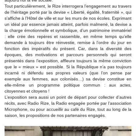
aujourd’hui la vie sociale.
Tout particulièrement, le Rize interrogera l’engagement au travers
de l’héritage porté par la devise « Liberté, égalité, fraternité », qui
s’affiche à l’Hôtel de ville et sur les murs de nos écoles. Exprimant
un idéal par essence jamais atteint, parfois malmené, la devise a
la charge émotionnelle et symbolique, d’un patrimoine immatériel
: elle crée des repères et rassemble, en même temps qu’elle
demande à toujours être réinvestie, remise à l’ordre du jour en
fonction des impératifs du présent. Car, dans la diversité des
époques, des motivations et parcours personnels qui seront
présentés dans l’exposition, affleure toujours la même conviction
que le « mieux » est possible. Si la République n’a pas toujours
incarné ni défendu ses propres valeurs (que l’on pense par
exemple aux femmes, aux colonisés…) sa devise constitue en
elle-même un programme politique commun : aux actes,
citoyennes et citoyens !
L’exposition sera aussi un point de départ pour collecter d’autres
récits, avec Radio Rize, la Radio engagée portée par l’association
Microphone, ou pour accueillir au café du Rize, tout au long de la
saison, les propositions de nos partenaires engagés.