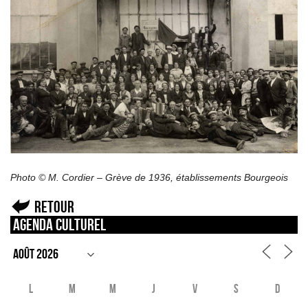
Photo © M. Cordier – Grève de 1936, établissements Bourgeois
Retour
Agenda culturel
L
M
M
J
V
S
D