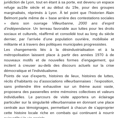
juridiction de Lyon, tout en étant à sa porte, est devenu un espace
refuge au18e siècle et au début du 19e, pour des groupes
marginalisés, réprimés à Lyon. À tel point que l’historien Alain
Belmont parle même de « base arrière des contestations sociales
» dans son ouvrage
Villeurbanne, 2000 ans d’esprit
d’indépendance
. Un terreau favorable aux luttes pour les droits
sociaux et culturels, réaffirmé et consolidé tout au long du siècle
dernier, par l’arrivée d’une population ouvrière, mobilisée et
militante et à travers des politiques municipales progressistes.
Les changements liés à la désindustrialisation et à la
métropolisation laissent place à partir des années 1970 à de
nouveaux motifs et de nouvelles formes d’engagement, qui
incitent à creuser au-delà des discours actuels sur la crise
démocratique et l’individualisme.
Points de vue d’experts, histoires de lieux, histoires de luttes,
récits d’habitants ou d’associations villeurbannaises : l’exposition,
sans prétendre être exhaustive sur un thème aussi vaste,
proposera des passerelles entre mémoires collectives et valeurs
individuelles. Le parcours de visite apportera un éclairage
particulier sur la singularité villeurbannaise en donnant une place
centrale aux témoignages, permettant à chacun de s’approprier
cette histoire locale riche en combats qui continuent à nourrir