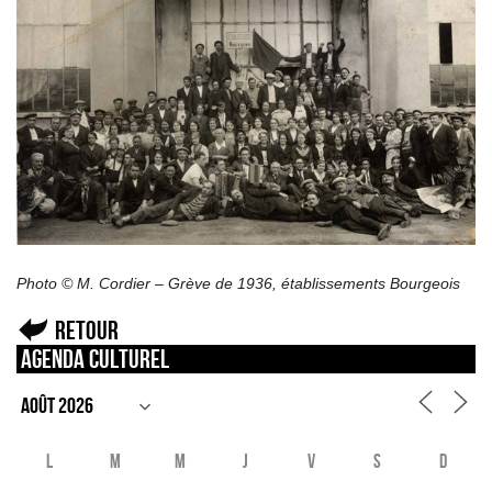
Photo © M. Cordier – Grève de 1936, établissements Bourgeois
Retour
Agenda culturel
L
M
M
J
V
S
D