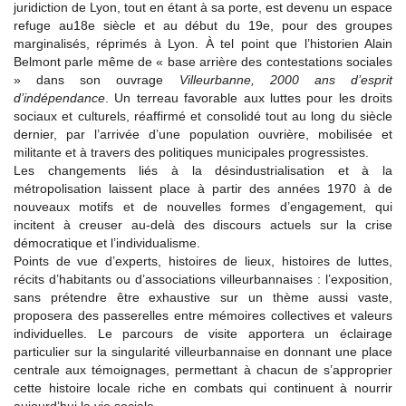
juridiction de Lyon, tout en étant à sa porte, est devenu un espace
refuge au18e siècle et au début du 19e, pour des groupes
marginalisés, réprimés à Lyon. À tel point que l’historien Alain
Belmont parle même de « base arrière des contestations sociales
» dans son ouvrage
Villeurbanne, 2000 ans d’esprit
d’indépendance
. Un terreau favorable aux luttes pour les droits
sociaux et culturels, réaffirmé et consolidé tout au long du siècle
dernier, par l’arrivée d’une population ouvrière, mobilisée et
militante et à travers des politiques municipales progressistes.
Les changements liés à la désindustrialisation et à la
métropolisation laissent place à partir des années 1970 à de
nouveaux motifs et de nouvelles formes d’engagement, qui
incitent à creuser au-delà des discours actuels sur la crise
démocratique et l’individualisme.
Points de vue d’experts, histoires de lieux, histoires de luttes,
récits d’habitants ou d’associations villeurbannaises : l’exposition,
sans prétendre être exhaustive sur un thème aussi vaste,
proposera des passerelles entre mémoires collectives et valeurs
individuelles. Le parcours de visite apportera un éclairage
particulier sur la singularité villeurbannaise en donnant une place
centrale aux témoignages, permettant à chacun de s’approprier
cette histoire locale riche en combats qui continuent à nourrir