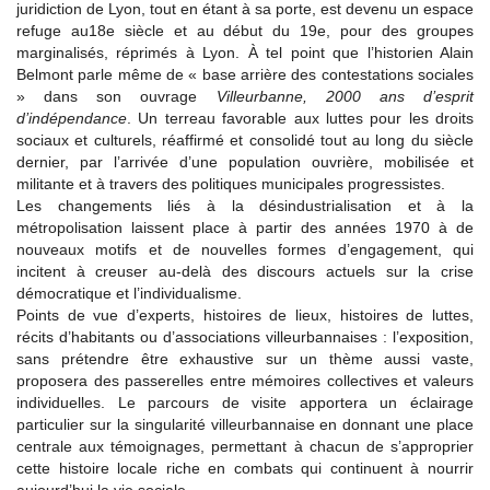
juridiction de Lyon, tout en étant à sa porte, est devenu un espace
refuge au18e siècle et au début du 19e, pour des groupes
marginalisés, réprimés à Lyon. À tel point que l’historien Alain
Belmont parle même de « base arrière des contestations sociales
» dans son ouvrage
Villeurbanne, 2000 ans d’esprit
d’indépendance
. Un terreau favorable aux luttes pour les droits
sociaux et culturels, réaffirmé et consolidé tout au long du siècle
dernier, par l’arrivée d’une population ouvrière, mobilisée et
militante et à travers des politiques municipales progressistes.
Les changements liés à la désindustrialisation et à la
métropolisation laissent place à partir des années 1970 à de
nouveaux motifs et de nouvelles formes d’engagement, qui
incitent à creuser au-delà des discours actuels sur la crise
démocratique et l’individualisme.
Points de vue d’experts, histoires de lieux, histoires de luttes,
récits d’habitants ou d’associations villeurbannaises : l’exposition,
sans prétendre être exhaustive sur un thème aussi vaste,
proposera des passerelles entre mémoires collectives et valeurs
individuelles. Le parcours de visite apportera un éclairage
particulier sur la singularité villeurbannaise en donnant une place
centrale aux témoignages, permettant à chacun de s’approprier
cette histoire locale riche en combats qui continuent à nourrir