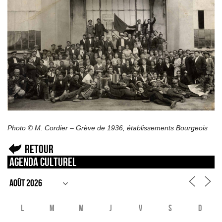
Photo © M. Cordier – Grève de 1936, établissements Bourgeois
Retour
Agenda culturel
L
M
M
J
V
S
D