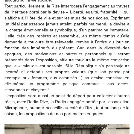
aujourd’hui la vie sociale.
Tout particulièrement, le Rize interrogera l’engagement au travers
de l’héritage porté par la devise « Liberté, égalité, fraternité », qui
s’affiche à l’Hôtel de ville et sur les murs de nos écoles. Exprimant
un idéal par essence jamais atteint, parfois malmené, la devise a
la charge émotionnelle et symbolique, d’un patrimoine immatériel
: elle crée des repères et rassemble, en même temps qu’elle
demande à toujours être réinvestie, remise à l’ordre du jour en
fonction des impératifs du présent. Car, dans la diversité des
époques, des motivations et parcours personnels qui seront
présentés dans l’exposition, affleure toujours la même conviction
que le « mieux » est possible. Si la République n’a pas toujours
incarné ni défendu ses propres valeurs (que l’on pense par
exemple aux femmes, aux colonisés…) sa devise constitue en
elle-même un programme politique commun : aux actes,
citoyennes et citoyens !
L’exposition sera aussi un point de départ pour collecter d’autres
récits, avec Radio Rize, la Radio engagée portée par l’association
Microphone, ou pour accueillir au café du Rize, tout au long de la
saison, les propositions de nos partenaires engagés.