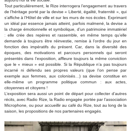
aujourd’hui la vie sociale.
Tout particulièrement, le Rize interrogera l’engagement au travers
de l’héritage porté par la devise « Liberté, égalité, fraternité », qui
s’affiche à l’Hôtel de ville et sur les murs de nos écoles. Exprimant
un idéal par essence jamais atteint, parfois malmené, la devise a
la charge émotionnelle et symbolique, d’un patrimoine immatériel
: elle crée des repères et rassemble, en même temps qu’elle
demande à toujours être réinvestie, remise à l’ordre du jour en
fonction des impératifs du présent. Car, dans la diversité des
époques, des motivations et parcours personnels qui seront
présentés dans l’exposition, affleure toujours la même conviction
que le « mieux » est possible. Si la République n’a pas toujours
incarné ni défendu ses propres valeurs (que l’on pense par
exemple aux femmes, aux colonisés…) sa devise constitue en
elle-même un programme politique commun : aux actes,
citoyennes et citoyens !
L’exposition sera aussi un point de départ pour collecter d’autres
récits, avec Radio Rize, la Radio engagée portée par l’association
Microphone, ou pour accueillir au café du Rize, tout au long de la
saison, les propositions de nos partenaires engagés.