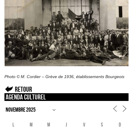
Photo © M. Cordier – Grève de 1936, établissements Bourgeois
Retour
Agenda culturel
L
M
M
J
V
S
D