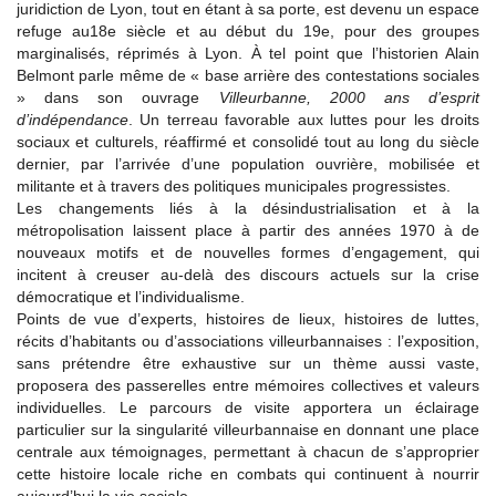
juridiction de Lyon, tout en étant à sa porte, est devenu un espace
refuge au18e siècle et au début du 19e, pour des groupes
marginalisés, réprimés à Lyon. À tel point que l’historien Alain
Belmont parle même de « base arrière des contestations sociales
» dans son ouvrage
Villeurbanne, 2000 ans d’esprit
d’indépendance
. Un terreau favorable aux luttes pour les droits
sociaux et culturels, réaffirmé et consolidé tout au long du siècle
dernier, par l’arrivée d’une population ouvrière, mobilisée et
militante et à travers des politiques municipales progressistes.
Les changements liés à la désindustrialisation et à la
métropolisation laissent place à partir des années 1970 à de
nouveaux motifs et de nouvelles formes d’engagement, qui
incitent à creuser au-delà des discours actuels sur la crise
démocratique et l’individualisme.
Points de vue d’experts, histoires de lieux, histoires de luttes,
récits d’habitants ou d’associations villeurbannaises : l’exposition,
sans prétendre être exhaustive sur un thème aussi vaste,
proposera des passerelles entre mémoires collectives et valeurs
individuelles. Le parcours de visite apportera un éclairage
particulier sur la singularité villeurbannaise en donnant une place
centrale aux témoignages, permettant à chacun de s’approprier
cette histoire locale riche en combats qui continuent à nourrir