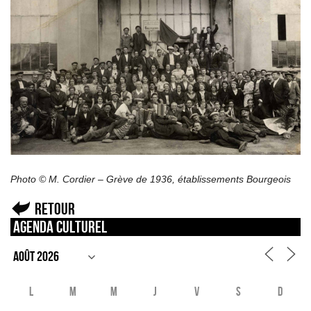
Photo © M. Cordier – Grève de 1936, établissements Bourgeois
Retour
Agenda culturel
L
M
M
J
V
S
D