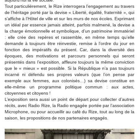
aujourd’hui la vie sociale.
Tout particulièrement, le Rize interrogera l’engagement au travers
de l’héritage porté par la devise « Liberté, égalité, fraternité », qui
s’affiche à l’Hôtel de ville et sur les murs de nos écoles. Exprimant
un idéal par essence jamais atteint, parfois malmené, la devise a
la charge émotionnelle et symbolique, d’un patrimoine immatériel
: elle crée des repères et rassemble, en même temps qu’elle
demande à toujours être réinvestie, remise à l’ordre du jour en
fonction des impératifs du présent. Car, dans la diversité des
époques, des motivations et parcours personnels qui seront
présentés dans l’exposition, affleure toujours la même conviction
que le « mieux » est possible. Si la République n’a pas toujours
incarné ni défendu ses propres valeurs (que l’on pense par
exemple aux femmes, aux colonisés…) sa devise constitue en
elle-même un programme politique commun : aux actes,
citoyennes et citoyens !
L’exposition sera aussi un point de départ pour collecter d’autres
récits, avec Radio Rize, la Radio engagée portée par l’association
Microphone, ou pour accueillir au café du Rize, tout au long de la
saison, les propositions de nos partenaires engagés.