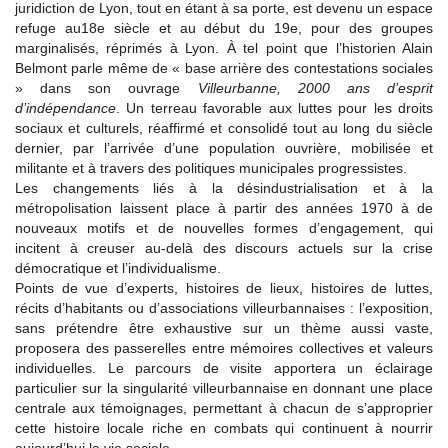
juridiction de Lyon, tout en étant à sa porte, est devenu un espace
refuge au18e siècle et au début du 19e, pour des groupes
marginalisés, réprimés à Lyon. À tel point que l’historien Alain
Belmont parle même de « base arrière des contestations sociales
» dans son ouvrage
Villeurbanne, 2000 ans d’esprit
d’indépendance
. Un terreau favorable aux luttes pour les droits
sociaux et culturels, réaffirmé et consolidé tout au long du siècle
dernier, par l’arrivée d’une population ouvrière, mobilisée et
militante et à travers des politiques municipales progressistes.
Les changements liés à la désindustrialisation et à la
métropolisation laissent place à partir des années 1970 à de
nouveaux motifs et de nouvelles formes d’engagement, qui
incitent à creuser au-delà des discours actuels sur la crise
démocratique et l’individualisme.
Points de vue d’experts, histoires de lieux, histoires de luttes,
récits d’habitants ou d’associations villeurbannaises : l’exposition,
sans prétendre être exhaustive sur un thème aussi vaste,
proposera des passerelles entre mémoires collectives et valeurs
individuelles. Le parcours de visite apportera un éclairage
particulier sur la singularité villeurbannaise en donnant une place
centrale aux témoignages, permettant à chacun de s’approprier
cette histoire locale riche en combats qui continuent à nourrir