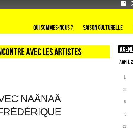
Qui sommes-nous ?
Saison culturelle
Agend
ncontre avec les artistes
L
30
VEC NAÂNAÂ
6
 FRÉDÉRIQUE
13
20