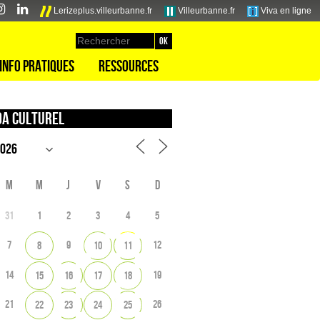
Lerizeplus.villeurbanne.fr
Villeurbanne.fr
Viva en ligne
Info pratiques
Ressources
a culturel
M
M
J
V
S
D
31
1
2
3
4
5
7
9
12
8
10
11
14
19
15
16
17
18
21
26
22
23
24
25