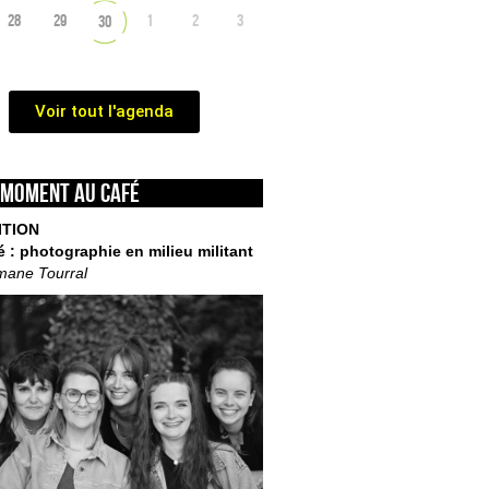
28
29
1
2
3
30
Voir tout l'agenda
 moment au café
ITION
é : photographie en milieu militant
mane Tourral