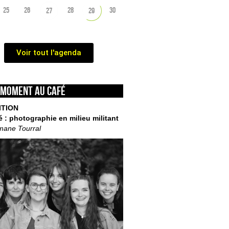
25
26
28
30
27
29
Voir tout l'agenda
 moment au café
ITION
é : photographie en milieu militant
mane Tourral