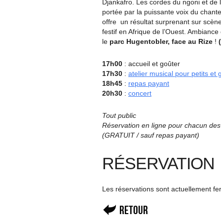
Djankafro. Les cordes du ngoni et de
portée par la puissante voix du chante
offre un résultat surprenant sur sc
festif en Afrique de l’Ouest. Ambiance 
le
parc Hugentobler, face au Rize
!
17h00
: accueil et goûter
17h30
:
atelier musical pour petits et
18h45
:
repas payant
20h30
:
concert
Tout public
Réservation en ligne pour chacun des
(GRATUIT / sauf repas payant)
RÉSERVATION
Les réservations sont actuellement f
Retour