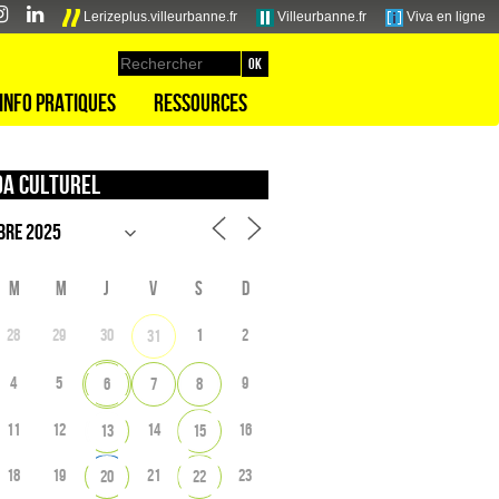
Lerizeplus.villeurbanne.fr
Villeurbanne.fr
Viva en ligne
Info pratiques
Ressources
a culturel
M
M
J
V
S
D
28
29
30
1
2
31
4
5
9
6
7
8
11
12
14
16
13
15
18
19
21
23
20
22