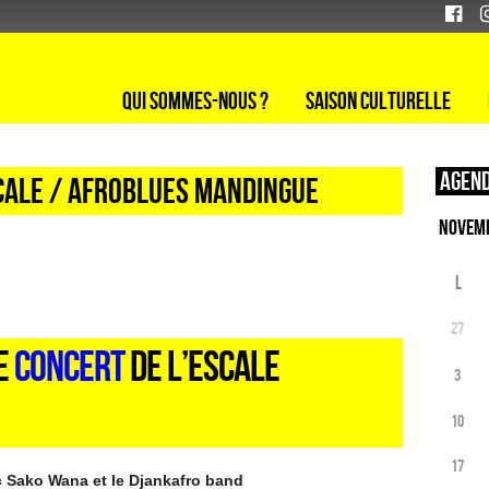
Qui sommes-nous ?
Saison culturelle
Agend
CALE / AFROBLUES MANDINGUE
L
27
E
CONCERT
DE L’ESCALE
3
10
17
c Sako Wana et le Djankafro band